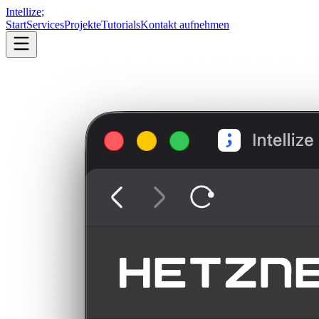
Intellize
;
Start
Services
Projekte
Tutorials
Kontakt aufnehmen