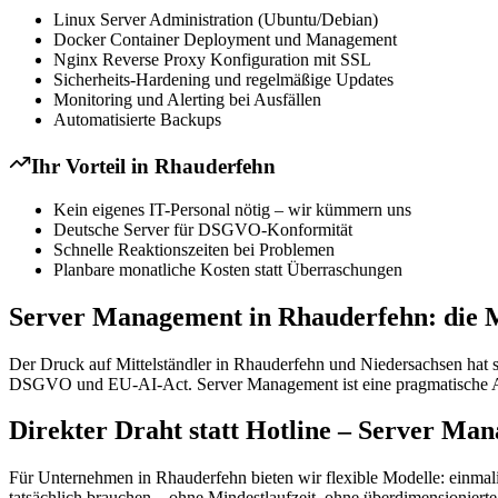
Linux Server Administration (Ubuntu/Debian)
Docker Container Deployment und Management
Nginx Reverse Proxy Konfiguration mit SSL
Sicherheits-Hardening und regelmäßige Updates
Monitoring und Alerting bei Ausfällen
Automatisierte Backups
Ihr Vorteil in
Rhauderfehn
Kein eigenes IT-Personal nötig – wir kümmern uns
Deutsche Server für DSGVO-Konformität
Schnelle Reaktionszeiten bei Problemen
Planbare monatliche Kosten statt Überraschungen
Server Management in Rhauderfehn: die 
Der Druck auf Mittelständler in Rhauderfehn und Niedersachsen hat s
DSGVO und EU-AI-Act. Server Management ist eine pragmatische Antwo
Direkter Draht statt Hotline – Server Ma
Für Unternehmen in Rhauderfehn bieten wir flexible Modelle: einmal
tatsächlich brauchen – ohne Mindestlaufzeit, ohne überdimensioniert