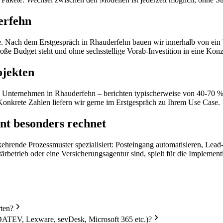
erfehn
e. Nach dem Erstgespräch in Rhauderfehn bauen wir innerhalb von ein 
ße Budget steht und ohne sechsstellige Vorab-Investition in eine Kon
ojekten
 Unternehmen in Rhauderfehn – berichten typischerweise von 40-70 % Ze
Konkrete Zahlen liefern wir gerne im Erstgespräch zu Ihrem Use Case.
nt besonders rechnet
kehrende Prozessmuster spezialisiert: Posteingang automatisieren, Lea
ärbetrieb oder eine Versicherungsagentur sind, spielt für die Implemen
rten?
DATEV, Lexware, sevDesk, Microsoft 365 etc.)?