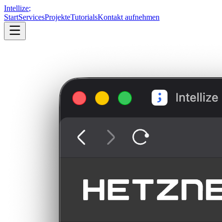
Intellize
;
Start
Services
Projekte
Tutorials
Kontakt aufnehmen