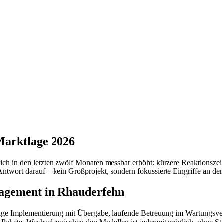
Marktlage 2026
ich in den letzten zwölf Monaten messbar erhöht: kürzere Reaktionszei
rt darauf – kein Großprojekt, sondern fokussierte Eingriffe an den 
nagement in Rhauderfehn
ige Implementierung mit Übergabe, laufende Betreuung im Wartungsvertr
e Pakete. Wechsel zwischen den Modellen ist jederzeit möglich, ohne S