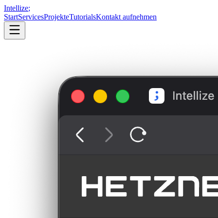
Intellize
;
Start
Services
Projekte
Tutorials
Kontakt aufnehmen