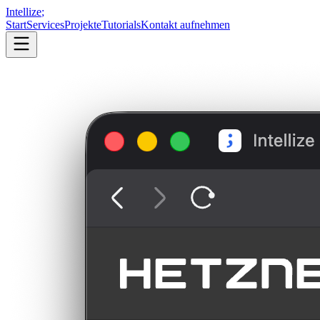
Intellize
;
Start
Services
Projekte
Tutorials
Kontakt aufnehmen