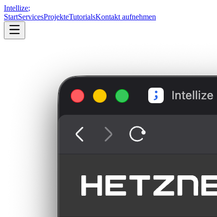
Intellize
;
Start
Services
Projekte
Tutorials
Kontakt aufnehmen