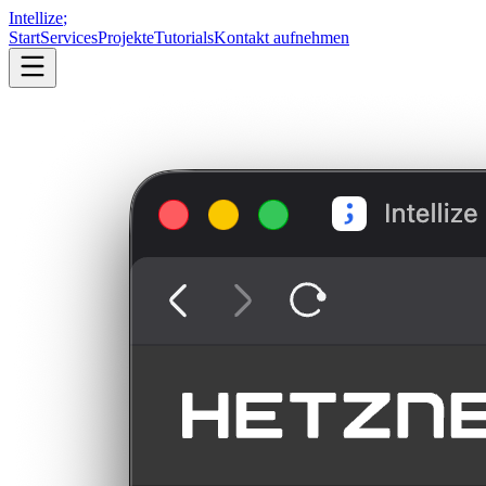
Intellize
;
Start
Services
Projekte
Tutorials
Kontakt aufnehmen