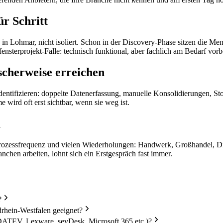
r Schritt
 Lohmar, nicht isoliert. Schon in der Discovery-Phase sitzen die Mens
nsterprojekt-Falle: technisch funktional, aber fachlich am Bedarf vorb
cherweise erreichen
dentifizieren: doppelte Datenerfassung, manuelle Konsolidierungen, S
wird oft erst sichtbar, wenn sie weg ist.
n
rozessfrequenz und vielen Wiederholungen: Handwerk, Großhandel, Diens
chen arbeiten, lohnt sich ein Erstgespräch fast immer.
?
hein-Westfalen geeignet?
DATEV, Lexware, sevDesk, Microsoft 365 etc.)?