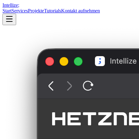
Intellize
;
Start
Services
Projekte
Tutorials
Kontakt aufnehmen