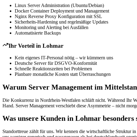
Linux Server Administration (Ubuntu/Debian)
Docker Container Deployment und Management
Nginx Reverse Proxy Konfiguration mit SSL
Sicherheits-Hardening und regelmäßige Updates
Monitoring und Alerting bei Ausfällen
Automatisierte Backups
Ihr Vorteil in
Lohmar
Kein eigenes IT-Personal nötig – wir kümmern uns
Deutsche Server für DSGVO-Konformität
Schnelle Reaktionszeiten bei Problemen
Planbare monatliche Kosten statt Überraschungen
Warum Server Management im Mittelstand
Die Konkurrenz in Nordrhein-Westfalen schläft nicht. Während Ihr We
Hand. Server Management verschiebt diese Asymmetrie – nicht morgen
Was unsere Kunden in Lohmar besonders 
Standorttreue zählt für uns. Wir kennen die wirtschaftliche Strukt
uns weniger generisch und passgenauer als bei deutschlandweit operi