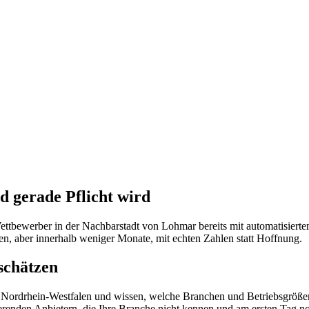
 gerade Pflicht wird
ttbewerber in der Nachbarstadt von Lohmar bereits mit automatisierte
, aber innerhalb weniger Monate, mit echten Zahlen statt Hoffnung.
schätzen
ur in Nordrhein-Westfalen und wissen, welche Branchen und Betriebsgr
erenden Anbietern, die Ihre Branche nicht kennen und am ersten Tag no