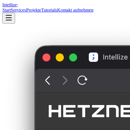
Intellize
;
Start
Services
Projekte
Tutorials
Kontakt aufnehmen