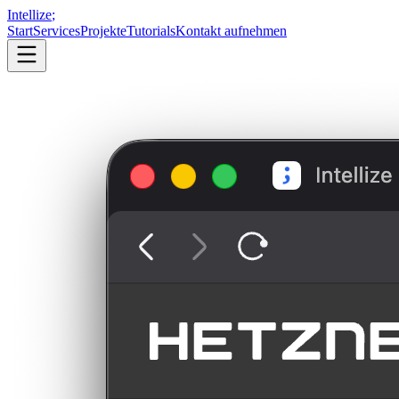
Intellize
;
Start
Services
Projekte
Tutorials
Kontakt aufnehmen