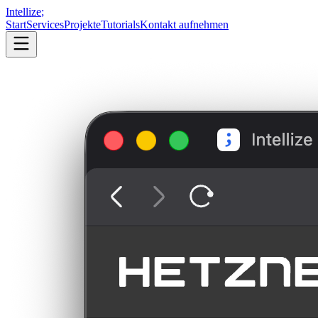
Intellize
;
Start
Services
Projekte
Tutorials
Kontakt aufnehmen