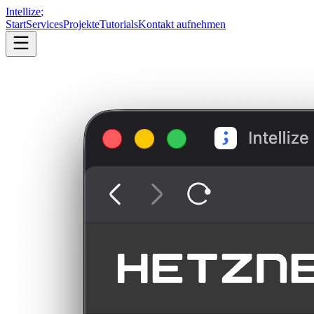
Intellize
;
Start
Services
Projekte
Tutorials
Kontakt aufnehmen