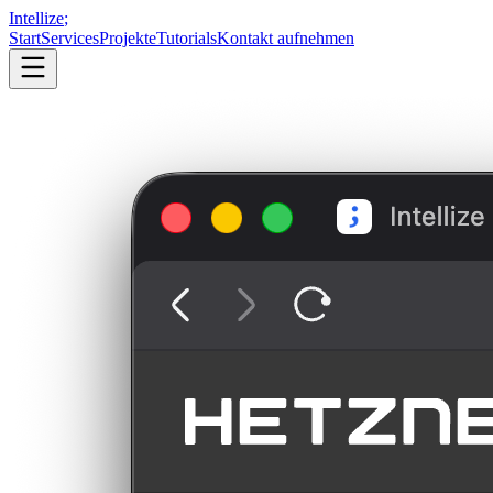
Intellize
;
Start
Services
Projekte
Tutorials
Kontakt aufnehmen