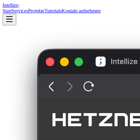
Intellize
;
Start
Services
Projekte
Tutorials
Kontakt aufnehmen