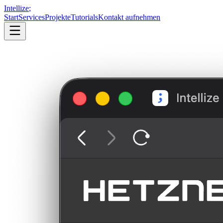
Intellize
;
Start
Services
Projekte
Tutorials
Kontakt aufnehmen