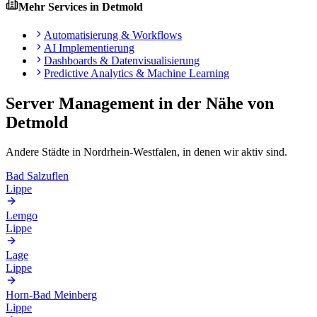
Mehr Services in
Detmold
Automatisierung & Workflows
AI Implementierung
Dashboards & Datenvisualisierung
Predictive Analytics & Machine Learning
Server Management
in der Nähe von
Detmold
Andere Städte in
Nordrhein-Westfalen
, in denen wir aktiv sind.
Bad Salzuflen
Lippe
Lemgo
Lippe
Lage
Lippe
Horn-Bad Meinberg
Lippe