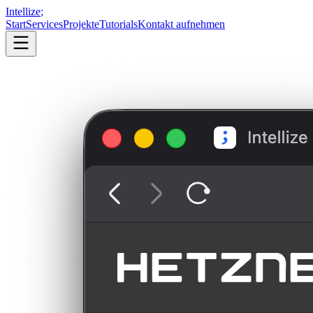
Intellize
;
Start
Services
Projekte
Tutorials
Kontakt aufnehmen