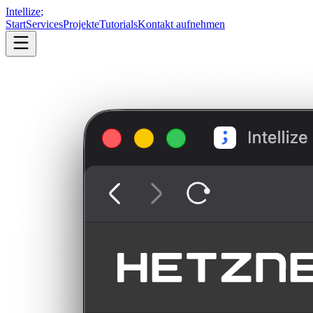
Intellize
;
Start
Services
Projekte
Tutorials
Kontakt aufnehmen