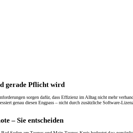
 gerade Pflicht wird
orderungen sorgen dafür, dass Effizienz im Alltag nicht mehr verhan
essiert genau diesen Engpass – nicht durch zusätzliche Software-Lize
te – Sie entscheiden
in Bad Soden am Taunus und Main-Taunus-Kreis bedeutet das: persönlic