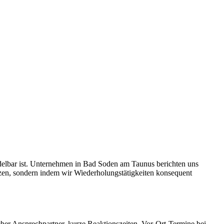
delbar ist. Unternehmen in Bad Soden am Taunus berichten uns
nzen, sondern indem wir Wiederholungstätigkeiten konsequent
her Ansprechpartner, kurze Reaktionszeiten, Vor-Ort-Termine bei