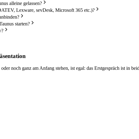
us alleine gelassen?
DATEV, Lexware, sevDesk, Microsoft 365 etc.)?
 anbinden?
Taunus starten?
v?
äsentation
er noch ganz am Anfang stehen, ist egal: das Erstgespräch ist in beid