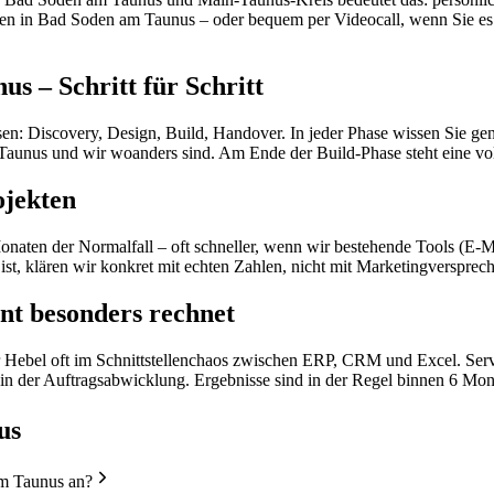
en in Bad Soden am Taunus – oder bequem per Videocall, wenn Sie es s
 – Schritt für Schritt
n: Discovery, Design, Build, Handover. In jeder Phase wissen Sie gena
Taunus und wir woanders sind. Am Ende der Build-Phase steht eine vo
ojekten
aten der Normalfall – oft schneller, wenn wir bestehende Tools (E-M
st, klären wir konkret mit echten Zahlen, nicht mit Marketingversprec
nt besonders rechnet
Hebel oft im Schnittstellenchaos zwischen ERP, CRM und Excel. Serv
n der Auftragsabwicklung. Ergebnisse sind in der Regel binnen 6 Mon
us
am Taunus an?