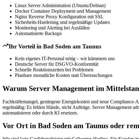
Linux Server Administration (Ubuntu/Debian)
Docker Container Deployment und Management
Nginx Reverse Proxy Konfiguration mit SSL
Sicherheits-Hardening und regelmäßige Updates
Monitoring und Alerting bei Ausfällen
Automatisierte Backups
Ihr Vorteil in
Bad Soden am Taunus
Kein eigenes IT-Personal nötig – wir kümmern uns
Deutsche Server für DSGVO-Konformität
Schnelle Reaktionszeiten bei Problemen
Planbare monatliche Kosten statt Überraschungen
Warum Server Management im Mittelstand
Fachkräftemangel, gestiegene Energiekosten und neue Compliance-Anf
regelmäßig: Es fehlen Hände, nicht Aufträge. Server Management adr
automatisieren oder durch KI ersetzen.
Vor Ort in Bad Soden am Taunus oder remo
Wir sind kein Großdienstleister mit Callcenter-Hotline. Für Kunden 