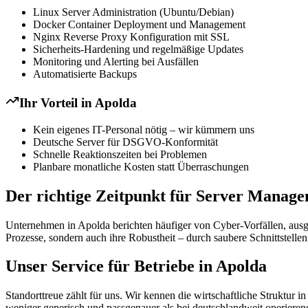
Linux Server Administration (Ubuntu/Debian)
Docker Container Deployment und Management
Nginx Reverse Proxy Konfiguration mit SSL
Sicherheits-Hardening und regelmäßige Updates
Monitoring und Alerting bei Ausfällen
Automatisierte Backups
Ihr Vorteil in
Apolda
Kein eigenes IT-Personal nötig – wir kümmern uns
Deutsche Server für DSGVO-Konformität
Schnelle Reaktionszeiten bei Problemen
Planbare monatliche Kosten statt Überraschungen
Der richtige Zeitpunkt für Server Manage
Unternehmen in Apolda berichten häufiger von Cyber-Vorfällen, aus
Prozesse, sondern auch ihre Robustheit – durch saubere Schnittstellen
Unser Service für Betriebe in Apolda
Standorttreue zählt für uns. Wir kennen die wirtschaftliche Strukt
weniger generisch und passgenauer als bei deutschlandweit operieren