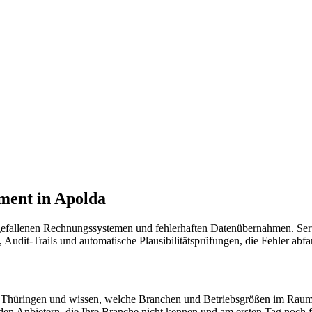
ment in Apolda
gefallenen Rechnungssystemen und fehlerhaften Datenübernahmen. Serv
, Audit-Trails und automatische Plausibilitätsprüfungen, die Fehler abf
ur in Thüringen und wissen, welche Branchen und Betriebsgrößen im Ra
den Anbietern, die Ihre Branche nicht kennen und am ersten Tag noch f