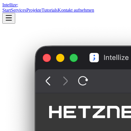
Intellize
;
Start
Services
Projekte
Tutorials
Kontakt aufnehmen