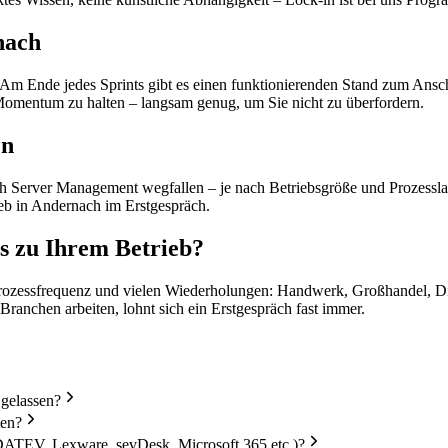
nach
Am Ende jedes Sprints gibt es einen funktionierenden Stand zum Ansch
Momentum zu halten – langsam genug, um Sie nicht zu überfordern.
en
h Server Management wegfallen – je nach Betriebsgröße und Prozessland
ieb in Andernach im Erstgespräch.
s zu Ihrem Betrieb?
rozessfrequenz und vielen Wiederholungen: Handwerk, Großhandel, Diens
ranchen arbeiten, lohnt sich ein Erstgespräch fast immer.
 gelassen?
ten?
DATEV, Lexware, sevDesk, Microsoft 365 etc.)?