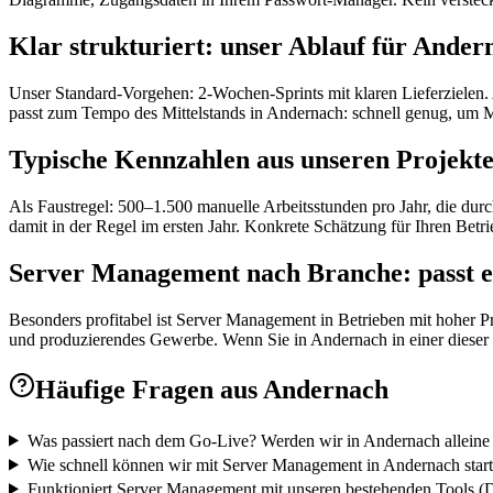
Klar strukturiert: unser Ablauf für Ander
Unser Standard-Vorgehen: 2-Wochen-Sprints mit klaren Lieferzielen. 
passt zum Tempo des Mittelstands in Andernach: schnell genug, um 
Typische Kennzahlen aus unseren Projekt
Als Faustregel: 500–1.500 manuelle Arbeitsstunden pro Jahr, die durc
damit in der Regel im ersten Jahr. Konkrete Schätzung für Ihren Betr
Server Management nach Branche: passt e
Besonders profitabel ist Server Management in Betrieben mit hoher P
und produzierendes Gewerbe. Wenn Sie in Andernach in einer dieser B
Häufige Fragen aus
Andernach
Was passiert nach dem Go-Live? Werden wir in Andernach alleine
Wie schnell können wir mit Server Management in Andernach star
Funktioniert Server Management mit unseren bestehenden Tools (