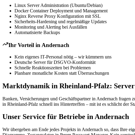
Linux Server Administration (Ubuntu/Debian)
Docker Container Deployment und Management
Nginx Reverse Proxy Konfiguration mit SSL
Sicherheits-Hardening und regelmäßige Updates
Monitoring und Alerting bei Ausfällen
Automatisierte Backups
Ihr Vorteil in
Andernach
Kein eigenes IT-Personal nötig – wir kümmern uns
Deutsche Server für DSGVO-Konformität
Schnelle Reaktionszeiten bei Problemen
Planbare monatliche Kosten statt Überraschungen
Marktdynamik in Rheinland-Pfalz: Serve
Banken, Versicherungen und Geschäftspartner in Andernach fragen z
in Rheinland-Pfalz schnell ins Hintertreffen – mit ist es schlicht der 
Unser Service für Betriebe in Andernach
Wir übergeben am Ende jedes Projekts in Andernach so, dass Ihre eig
Diagramme, Zugangsdaten in Ihrem Passwort-Manager. Kein versteckt