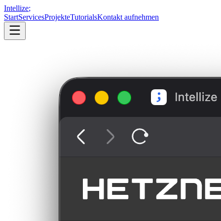
Intellize
;
Start
Services
Projekte
Tutorials
Kontakt aufnehmen