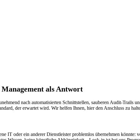
r Management als Antwort
unehmend nach automatisierten Schnittstellen, sauberen Audit-Trails
Standard, der erwartet wird. Wir helfen Ihnen, hier den Anschluss zu halt
ene IT oder ein anderer Dienstleister problemlos übernehmen könnte: 
es Wissen, keine künstliche Abhängigkeit – Lock-in ist bei uns Prog