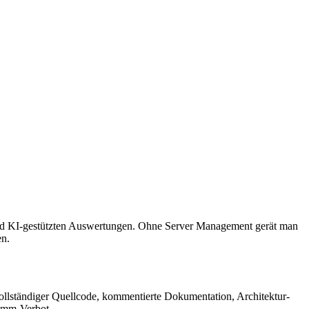
 und KI-gestützten Auswertungen. Ohne Server Management gerät man
en.
vollständiger Quellcode, kommentierte Dokumentation, Architektur-
ramm-Verbot.