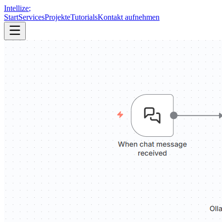
Intellize
;
Start
Services
Projekte
Tutorials
Kontakt aufnehmen