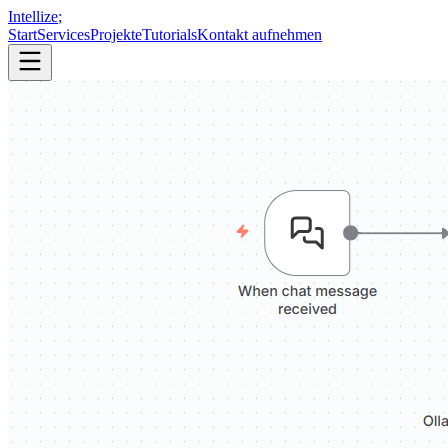
Intellize
;
Start
Services
Projekte
Tutorials
Kontakt aufnehmen