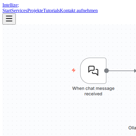
Intellize
;
Start
Services
Projekte
Tutorials
Kontakt aufnehmen