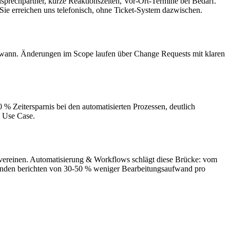
nsprechpartner, kurze Reaktionszeiten, Vor-Ort-Termine bei Bedarf.
Sie erreichen uns telefonisch, ohne Ticket-System dazwischen.
is wann. Änderungen im Scope laufen über Change Requests mit klaren
% Zeitersparnis bei den automatisierten Prozessen, deutlich
m Use Case.
vereinen. Automatisierung & Workflows schlägt diese Brücke: vom
unden berichten von 30-50 % weniger Bearbeitungsaufwand pro