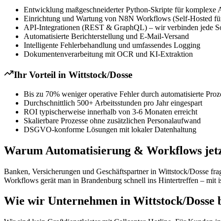
Entwicklung maßgeschneiderter Python-Skripte für komplexe 
Einrichtung und Wartung von N8N Workflows (Self-Hosted für
API-Integrationen (REST & GraphQL) – wir verbinden jede S
Automatisierte Berichterstellung und E-Mail-Versand
Intelligente Fehlerbehandlung und umfassendes Logging
Dokumentenverarbeitung mit OCR und KI-Extraktion
Ihr Vorteil in
Wittstock/Dosse
Bis zu 70% weniger operative Fehler durch automatisierte Proz
Durchschnittlich 500+ Arbeitsstunden pro Jahr eingespart
ROI typischerweise innerhalb von 3-6 Monaten erreicht
Skalierbare Prozesse ohne zusätzlichen Personalaufwand
DSGVO-konforme Lösungen mit lokaler Datenhaltung
Warum Automatisierung & Workflows jetzt 
Banken, Versicherungen und Geschäftspartner in Wittstock/Dosse fra
Workflows gerät man in Brandenburg schnell ins Hintertreffen – mit ist
Wie wir Unternehmen in Wittstock/Dosse 