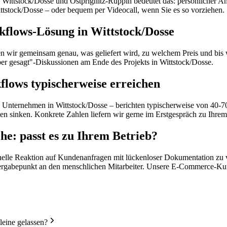
n Wittstock/Dosse und Ostprignitz-Ruppin bedeutet das: persönlicher A
ttstock/Dosse – oder bequem per Videocall, wenn Sie es so vorziehen. 
flows-Lösung in Wittstock/Dosse
eren wir gemeinsam genau, was geliefert wird, zu welchem Preis und b
ber gesagt"-Diskussionen am Ende des Projekts in Wittstock/Dosse.
lows typischerweise erreichen
 Unternehmen in Wittstock/Dosse – berichten typischerweise von 40-70 
den sinken. Konkrete Zahlen liefern wir gerne im Erstgespräch zu Ihre
e: passt es zu Ihrem Betrieb?
nelle Reaktion auf Kundenanfragen mit lückenloser Dokumentation zu 
bergabepunkt an den menschlichen Mitarbeiter. Unsere E-Commerce-K
leine gelassen?