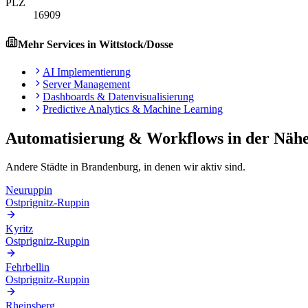
PLZ
16909
Mehr Services in
Wittstock/Dosse
AI Implementierung
Server Management
Dashboards & Datenvisualisierung
Predictive Analytics & Machine Learning
Automatisierung & Workflows
in der Näh
Andere Städte in
Brandenburg
, in denen wir aktiv sind.
Neuruppin
Ostprignitz-Ruppin
Kyritz
Ostprignitz-Ruppin
Fehrbellin
Ostprignitz-Ruppin
Rheinsberg