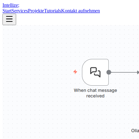
Intellize
;
Start
Services
Projekte
Tutorials
Kontakt aufnehmen