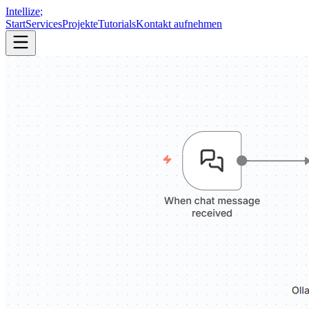
Intellize
;
Start
Services
Projekte
Tutorials
Kontakt aufnehmen