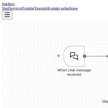
Intellize
;
Start
Services
Projekte
Tutorials
Kontakt aufnehmen