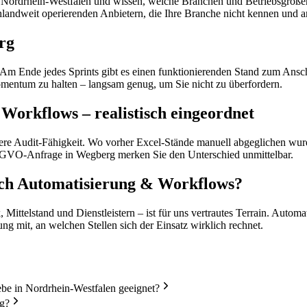
ur in Nordrhein-Westfalen und wissen, welche Branchen und Betriebsgr
landweit operierenden Anbietern, die Ihre Branche nicht kennen und a
rg
Am Ende jedes Sprints gibt es einen funktionierenden Stand zum Ansch
mentum zu halten – langsam genug, um Sie nicht zu überfordern.
orkflows – realistisch eingeordnet
sere Audit-Fähigkeit. Wo vorher Excel-Stände manuell abgeglichen wur
 DSGVO-Anfrage in Wegberg merken Sie den Unterschied unmittelbar.
ich Automatisierung & Workflows?
ittelstand und Dienstleistern – ist für uns vertrautes Terrain. Autom
ng mit, an welchen Stellen sich der Einsatz wirklich rechnet.
e in Nordrhein-Westfalen geeignet?
g?