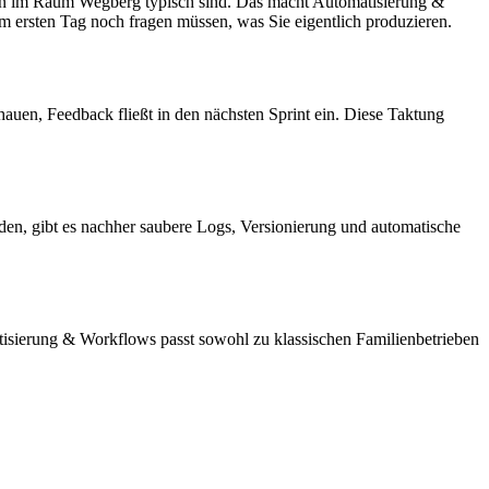
ößen im Raum Wegberg typisch sind. Das macht Automatisierung &
m ersten Tag noch fragen müssen, was Sie eigentlich produzieren.
auen, Feedback fließt in den nächsten Sprint ein. Diese Taktung
den, gibt es nachher saubere Logs, Versionierung und automatische
atisierung & Workflows passt sowohl zu klassischen Familienbetrieben