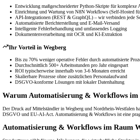
Entwicklung maßgeschneiderter Python-Skripte für komplexe 
Einrichtung und Wartung von N8N Workflows (Self-Hosted für
API-Integrationen (REST & GraphQL) – wir verbinden jede S
Automatisierte Berichterstellung und E-Mail-Versand
Intelligente Fehlerbehandlung und umfassendes Logging
Dokumentenverarbeitung mit OCR und KI-Extraktion
Ihr Vorteil in
Wegberg
Bis zu 70% weniger operative Fehler durch automatisierte Proz
Durchschnittlich 500+ Arbeitsstunden pro Jahr eingespart
ROI typischerweise innerhalb von 3-6 Monaten erreicht
Skalierbare Prozesse ohne zusätzlichen Personalaufwand
DSGVO-konforme Lösungen mit lokaler Datenhaltung
Warum Automatisierung & Workflows im Mi
Der Druck auf Mittelständler in Wegberg und Nordrhein-Westfalen hat
DSGVO und EU-AI-Act. Automatisierung & Workflows ist eine pragmati
Automatisierung & Workflows im Raum We