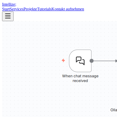
Intellize
;
Start
Services
Projekte
Tutorials
Kontakt aufnehmen