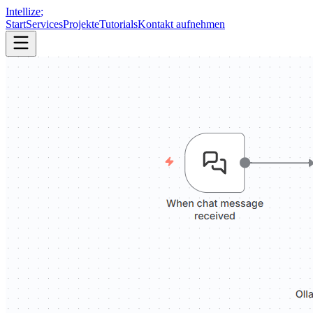
Intellize
;
Start
Services
Projekte
Tutorials
Kontakt aufnehmen