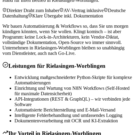
Hand für Ihren Betrieb in Rielasingen-Worblingen.
Direkter Draht zum Inhaber
AV-Vertrag inklusive
Deutsche
Datenhaltung
Klare Übergabe inkl. Dokumentation
Wir bauen Automatisierung & Workflows so, dass Sie uns morgen
kündigen könnten, wenn Sie wollen. Klingt komisch – ist aber
Programm: keine Lock-in-Architekturen, kein Vendor-Diktat,
vollständige Dokumentation, Open-Source wo immer sinnvoll.
Unternehmen in Rielasingen-Worblingen bleiben so unabhängig
vom Dienstleister, auch nach Go-Live.
Leistungen für
Rielasingen-Worblingen
Entwicklung maßgeschneiderter Python-Skripte für komplexe
Automatisierungen
Einrichtung und Wartung von N8N Workflows (Self-Hosted
für maximale Datensicherheit)
API-Integrationen (REST & GraphQL) – wir verbinden jede
Software
Automatisierte Berichterstellung und E-Mail-Versand
Intelligente Fehlerbehandlung und umfassendes Logging
Dokumentenverarbeitung mit OCR und KI-Extraktion
Ihr Vorteil in
Rielasingen-Worblingen