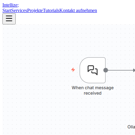
Intellize
;
Start
Services
Projekte
Tutorials
Kontakt aufnehmen