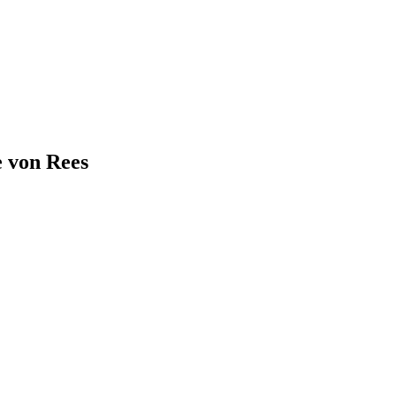
e von
Rees