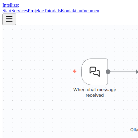
Intellize
;
Start
Services
Projekte
Tutorials
Kontakt aufnehmen