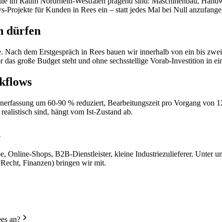
, die im Raum Nordrhein-Westfalen prägend sind: Maschinenbau, Handwe
-Projekte für Kunden in Rees ein – statt jedes Mal bei Null anzufange
n dürfen
e. Nach dem Erstgespräch in Rees bauen wir innerhalb von ein bis zwei
das große Budget steht und ohne sechsstellige Vorab-Investition in e
kflows
atenerfassung um 60-90 % reduziert, Bearbeitungszeit pro Vorgang von 
realistisch sind, hängt vom Ist-Zustand ab.
n
, Online-Shops, B2B-Dienstleister, kleine Industriezulieferer. Unter
 Recht, Finanzen) bringen wir mit.
ees an?