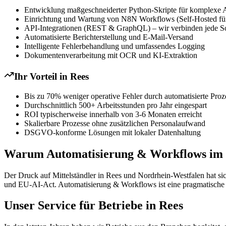
Entwicklung maßgeschneiderter Python-Skripte für komplexe 
Einrichtung und Wartung von N8N Workflows (Self-Hosted für
API-Integrationen (REST & GraphQL) – wir verbinden jede S
Automatisierte Berichterstellung und E-Mail-Versand
Intelligente Fehlerbehandlung und umfassendes Logging
Dokumentenverarbeitung mit OCR und KI-Extraktion
Ihr Vorteil in
Rees
Bis zu 70% weniger operative Fehler durch automatisierte Proz
Durchschnittlich 500+ Arbeitsstunden pro Jahr eingespart
ROI typischerweise innerhalb von 3-6 Monaten erreicht
Skalierbare Prozesse ohne zusätzlichen Personalaufwand
DSGVO-konforme Lösungen mit lokaler Datenhaltung
Warum Automatisierung & Workflows im Mi
Der Druck auf Mittelständler in Rees und Nordrhein-Westfalen hat s
und EU-AI-Act. Automatisierung & Workflows ist eine pragmatische An
Unser Service für Betriebe in Rees