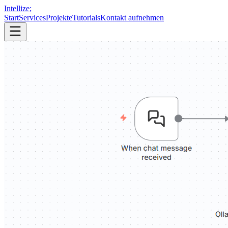
Intellize
;
Start
Services
Projekte
Tutorials
Kontakt aufnehmen