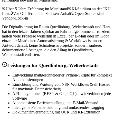
seit Jahren bewährt im Mittelstand.
Über 5 Jahre Erfahrung im Mittelstand
KI-Studium an der JKU
Linz
Vor-Ort-Termine in Sachsen-Anhalt
Open-Source statt
Vendor-Lock-in
Die Digitalisierung im Raum Quedlinburg, Welterbestadt und Harz
hat in den letzten Jahren spürbar an Fahrt aufgenommen. Trotzdem
laufen viele Prozesse weiterhin in Excel, per E-Mail oder im Kopf
einzelner Mitarbeiter. Automatisierung & Workflows ist unsere
Antwort darauf: keine Schaufensterprojekte, sondern saubere,
dokumentierte Lösungen, die den Alltag in Quedlinburg,
Welterbestadt entlasten.
Leistungen für
Quedlinburg, Welterbestadt
Entwicklung maßgeschneiderter Python-Skripte für komplexe
Automatisierungen
Einrichtung und Wartung von N8N Workflows (Self-Hosted
für maximale Datensicherheit)
API-Integrationen (REST & GraphQL) – wir verbinden jede
Software
Automatisierte Berichterstellung und E-Mail-Versand
Intelligente Fehlerbehandlung und umfassendes Logging
Dokumentenverarbeitung mit OCR und KI-Extraktion