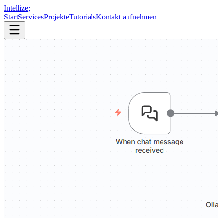
Intellize
;
Start
Services
Projekte
Tutorials
Kontakt aufnehmen