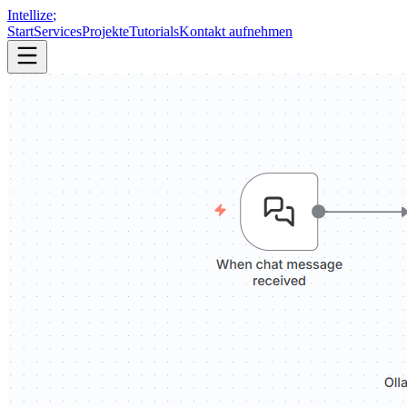
Intellize
;
Start
Services
Projekte
Tutorials
Kontakt aufnehmen