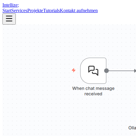
Intellize
;
Start
Services
Projekte
Tutorials
Kontakt aufnehmen