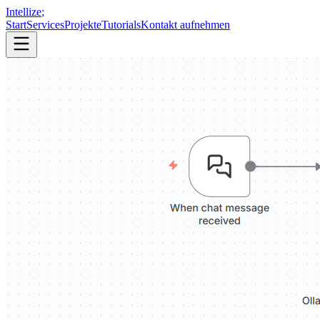
Intellize
;
Start
Services
Projekte
Tutorials
Kontakt aufnehmen