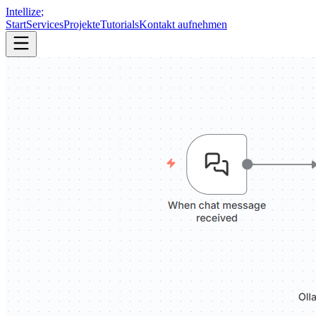
Intellize
;
Start
Services
Projekte
Tutorials
Kontakt aufnehmen