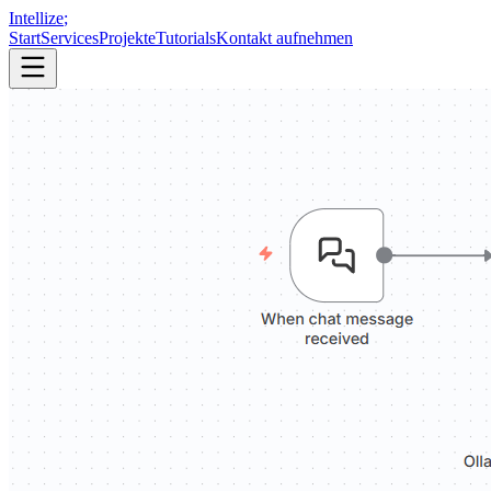
Intellize
;
Start
Services
Projekte
Tutorials
Kontakt aufnehmen