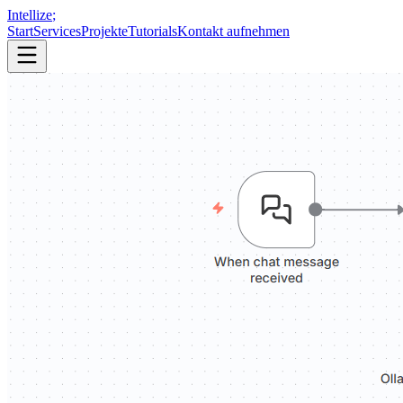
Intellize
;
Start
Services
Projekte
Tutorials
Kontakt aufnehmen