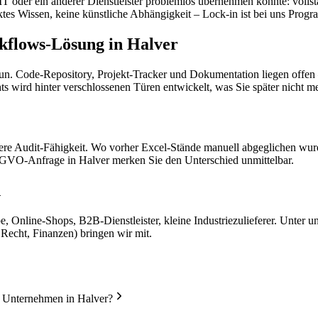
 IT oder ein anderer Dienstleister problemlos übernehmen könnte: voll
es Wissen, keine künstliche Abhängigkeit – Lock-in ist bei uns Prog
kflows-Lösung in Halver
tun. Code-Repository, Projekt-Tracker und Dokumentation liegen offen 
hts wird hinter verschlossenen Türen entwickelt, was Sie später nicht 
sere Audit-Fähigkeit. Wo vorher Excel-Stände manuell abgeglichen wur
DSGVO-Anfrage in Halver merken Sie den Unterschied unmittelbar.
n
, Online-Shops, B2B-Dienstleister, kleine Industriezulieferer. Unter
 Recht, Finanzen) bringen wir mit.
n Unternehmen in Halver?