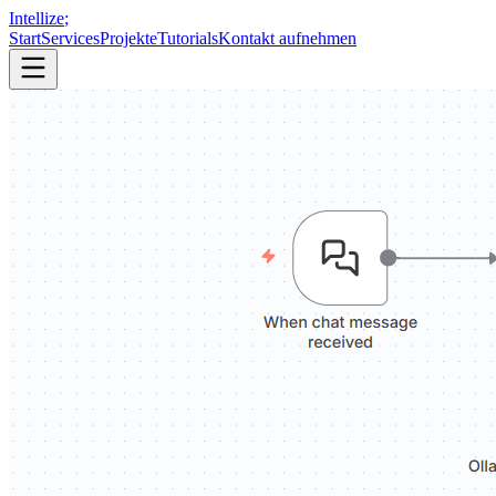
Intellize
;
Start
Services
Projekte
Tutorials
Kontakt aufnehmen