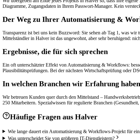
Wir übergeben am Ende jedes Projekts in Halver so, dass Ihre eigene
Diagramme, Zugangsdaten in Ihrem Passwort-Manager. Kein versteckt
Der Weg zu Ihrer Automatisierung & Wor
Transparenz ist bei uns kein Buzzword: Sie sehen ab Tag 1, was wir 
Mittelständler in Halver ist das ungewohnt, aber sehr beruhigend: nic
Ergebnisse, die für sich sprechen
Ein oft unterschätzter Effekt von Automatisierung & Workflows: bes
Plausibilitätsprüfungen. Bei der nächsten Wirtschaftsprüfung oder 
In welchen Branchen wir Erfahrung habe
Wir betreuen Kunden quer durch den Mittelstand – Handwerksbetriebe
250 Mitarbeitern. Spezialwissen für regulierte Branchen (Gesundheit,
Häufige Fragen aus
Halver
Wie lange dauert ein Automatisierung & Workflows-Projekt für ei
Was unterscheidet Sie von größeren IT-Dienstleistern?