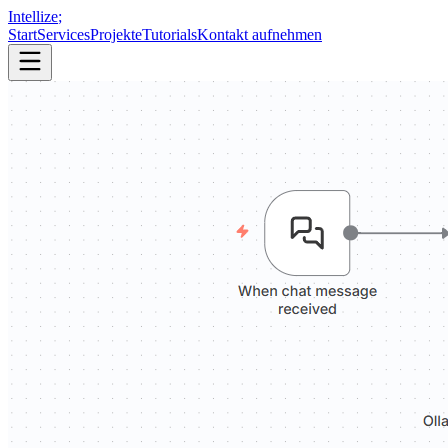
Intellize
;
Start
Services
Projekte
Tutorials
Kontakt aufnehmen