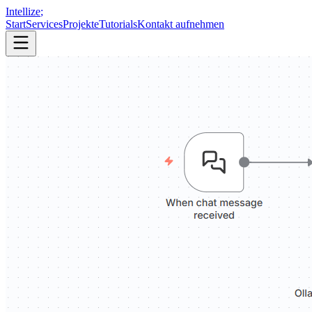
Intellize
;
Start
Services
Projekte
Tutorials
Kontakt aufnehmen