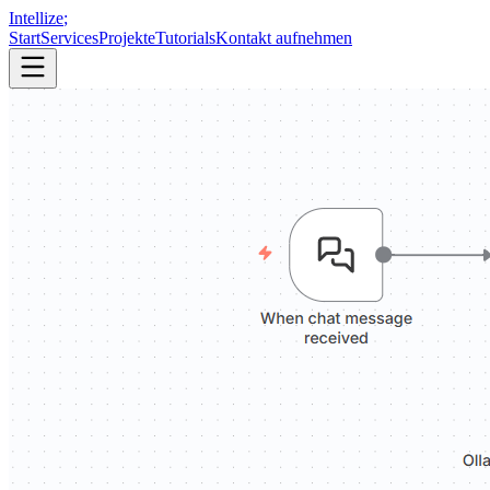
Intellize
;
Start
Services
Projekte
Tutorials
Kontakt aufnehmen