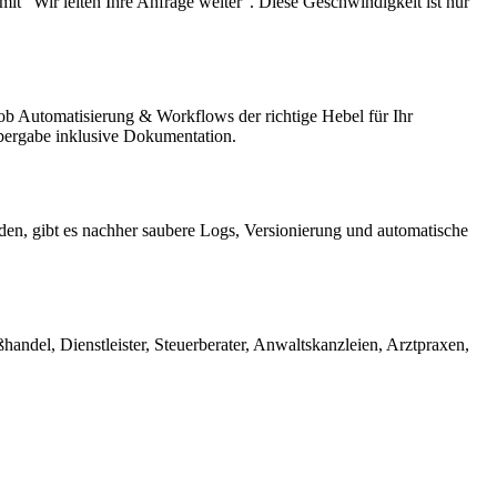
it "Wir leiten Ihre Anfrage weiter". Diese Geschwindigkeit ist nur
 ob Automatisierung & Workflows der richtige Hebel für Ihr
Übergabe inklusive Dokumentation.
den, gibt es nachher saubere Logs, Versionierung und automatische
ndel, Dienstleister, Steuerberater, Anwaltskanzleien, Arztpraxen,