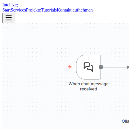
Intellize
;
Start
Services
Projekte
Tutorials
Kontakt aufnehmen