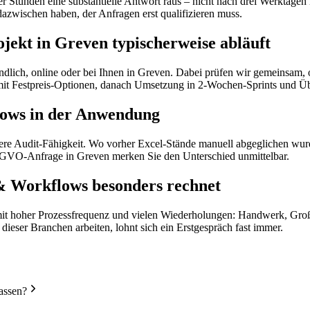
 Stunden eine substantielle Antwort raus – nicht nach drei Werktagen m
dazwischen haben, der Anfragen erst qualifizieren muss.
ekt in Greven typischerweise abläuft
indlich, online oder bei Ihnen in Greven. Dabei prüfen wir gemeinsam,
ng mit Festpreis-Optionen, danach Umsetzung in 2-Wochen-Sprints und 
lows in der Anwendung
sere Audit-Fähigkeit. Wo vorher Excel-Stände manuell abgeglichen wur
DSGVO-Anfrage in Greven merken Sie den Unterschied unmittelbar.
& Workflows besonders rechnet
it hoher Prozessfrequenz und vielen Wiederholungen: Handwerk, Großha
ieser Branchen arbeiten, lohnt sich ein Erstgespräch fast immer.
assen?