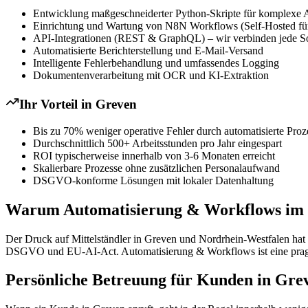
Entwicklung maßgeschneiderter Python-Skripte für komplexe 
Einrichtung und Wartung von N8N Workflows (Self-Hosted für
API-Integrationen (REST & GraphQL) – wir verbinden jede S
Automatisierte Berichterstellung und E-Mail-Versand
Intelligente Fehlerbehandlung und umfassendes Logging
Dokumentenverarbeitung mit OCR und KI-Extraktion
Ihr Vorteil in
Greven
Bis zu 70% weniger operative Fehler durch automatisierte Proz
Durchschnittlich 500+ Arbeitsstunden pro Jahr eingespart
ROI typischerweise innerhalb von 3-6 Monaten erreicht
Skalierbare Prozesse ohne zusätzlichen Personalaufwand
DSGVO-konforme Lösungen mit lokaler Datenhaltung
Warum Automatisierung & Workflows im Mi
Der Druck auf Mittelständler in Greven und Nordrhein-Westfalen hat 
DSGVO und EU-AI-Act. Automatisierung & Workflows ist eine pragmati
Persönliche Betreuung für Kunden in Gre