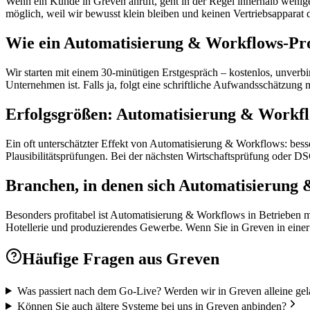
Wenn ein Kunde in Greven anruft, geht in der Regel innerhalb weniger
möglich, weil wir bewusst klein bleiben und keinen Vertriebsapparat 
Wie ein Automatisierung & Workflows-Proj
Wir starten mit einem 30-minütigen Erstgespräch – kostenlos, unverb
Unternehmen ist. Falls ja, folgt eine schriftliche Aufwandsschätzu
Erfolgsgrößen: Automatisierung & Workf
Ein oft unterschätzter Effekt von Automatisierung & Workflows: bes
Plausibilitätsprüfungen. Bei der nächsten Wirtschaftsprüfung oder 
Branchen, in denen sich Automatisierung 
Besonders profitabel ist Automatisierung & Workflows in Betrieben m
Hotellerie und produzierendes Gewerbe. Wenn Sie in Greven in einer d
Häufige Fragen aus
Greven
Was passiert nach dem Go-Live? Werden wir in Greven alleine gel
Können Sie auch ältere Systeme bei uns in Greven anbinden?