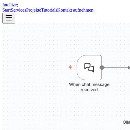
Intellize
;
Start
Services
Projekte
Tutorials
Kontakt aufnehmen