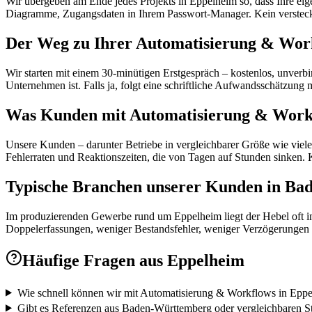
Wir übergeben am Ende jedes Projekts in Eppelheim so, dass Ihre eig
Diagramme, Zugangsdaten in Ihrem Passwort-Manager. Kein versteckt
Der Weg zu Ihrer Automatisierung & Wor
Wir starten mit einem 30-minütigen Erstgespräch – kostenlos, unverb
Unternehmen ist. Falls ja, folgt eine schriftliche Aufwandsschätzu
Was Kunden mit Automatisierung & Workf
Unsere Kunden – darunter Betriebe in vergleichbarer Größe wie viele
Fehlerraten und Reaktionszeiten, die von Tagen auf Stunden sinken. 
Typische Branchen unserer Kunden in B
Im produzierenden Gewerbe rund um Eppelheim liegt der Hebel oft i
Doppelerfassungen, weniger Bestandsfehler, weniger Verzögerungen i
Häufige Fragen aus
Eppelheim
Wie schnell können wir mit Automatisierung & Workflows in Eppe
Gibt es Referenzen aus Baden-Württemberg oder vergleichbaren S