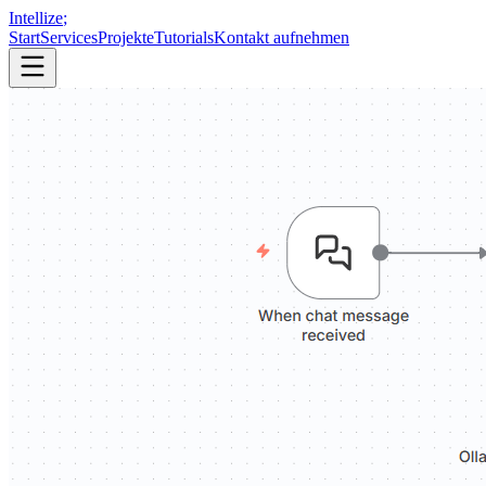
Intellize
;
Start
Services
Projekte
Tutorials
Kontakt aufnehmen