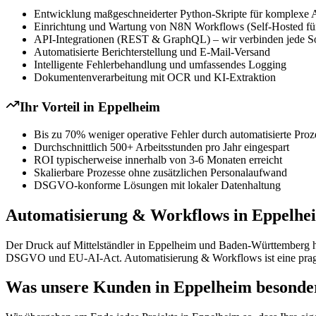
Entwicklung maßgeschneiderter Python-Skripte für komplexe 
Einrichtung und Wartung von N8N Workflows (Self-Hosted für
API-Integrationen (REST & GraphQL) – wir verbinden jede S
Automatisierte Berichterstellung und E-Mail-Versand
Intelligente Fehlerbehandlung und umfassendes Logging
Dokumentenverarbeitung mit OCR und KI-Extraktion
Ihr Vorteil in
Eppelheim
Bis zu 70% weniger operative Fehler durch automatisierte Proz
Durchschnittlich 500+ Arbeitsstunden pro Jahr eingespart
ROI typischerweise innerhalb von 3-6 Monaten erreicht
Skalierbare Prozesse ohne zusätzlichen Personalaufwand
DSGVO-konforme Lösungen mit lokaler Datenhaltung
Automatisierung & Workflows in Eppelhe
Der Druck auf Mittelständler in Eppelheim und Baden-Württemberg hat
DSGVO und EU-AI-Act. Automatisierung & Workflows ist eine pragmati
Was unsere Kunden in Eppelheim besonder