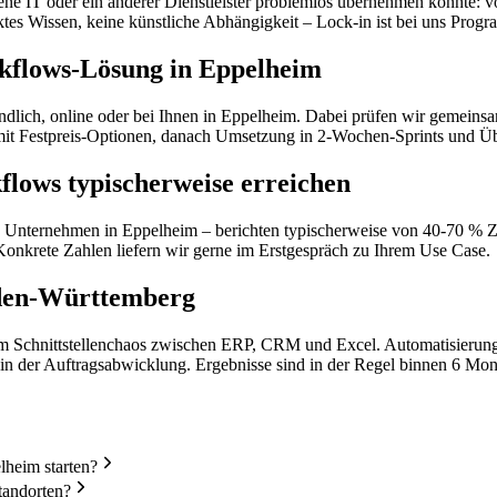
ene IT oder ein anderer Dienstleister problemlos übernehmen könnte: 
es Wissen, keine künstliche Abhängigkeit – Lock-in ist bei uns Prog
kflows-Lösung in Eppelheim
indlich, online oder bei Ihnen in Eppelheim. Dabei prüfen wir gemeins
ng mit Festpreis-Optionen, danach Umsetzung in 2-Wochen-Sprints und 
lows typischerweise erreichen
 Unternehmen in Eppelheim – berichten typischerweise von 40-70 % Zeit
Konkrete Zahlen liefern wir gerne im Erstgespräch zu Ihrem Use Case.
aden-Württemberg
m Schnittstellenchaos zwischen ERP, CRM und Excel. Automatisierung
n der Auftragsabwicklung. Ergebnisse sind in der Regel binnen 6 Mon
lheim starten?
tandorten?