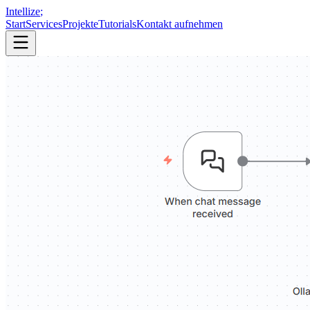
Intellize
;
Start
Services
Projekte
Tutorials
Kontakt aufnehmen