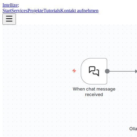
Intellize
;
Start
Services
Projekte
Tutorials
Kontakt aufnehmen