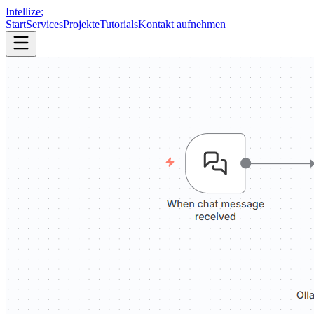
Intellize
;
Start
Services
Projekte
Tutorials
Kontakt aufnehmen