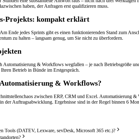
Stunden eine substantielle Antwort raus – nicht nach drei Werktagen mi
dazwischen haben, der Anfragen erst qualifizieren muss.
s-Projekts: kompakt erklärt
Am Ende jedes Sprints gibt es einen funktionierenden Stand zum Ansch
ntum zu halten – langsam genug, um Sie nicht zu überfordern.
ojekten
ch Automatisierung & Workflows wegfallen – je nach Betriebsgröße und 
r Ihren Betrieb in Bünde im Erstgespräch.
h Automatisierung & Workflows?
hnittstellenchaos zwischen ERP, CRM und Excel. Automatisierung & W
n der Auftragsabwicklung. Ergebnisse sind in der Regel binnen 6 Mon
en Tools (DATEV, Lexware, sevDesk, Microsoft 365 etc.)?
Standorten?