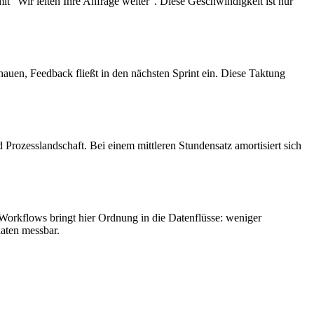
t "Wir leiten Ihre Anfrage weiter". Diese Geschwindigkeit ist nur
auen, Feedback fließt in den nächsten Sprint ein. Diese Taktung
Prozesslandschaft. Bei einem mittleren Stundensatz amortisiert sich
orkflows bringt hier Ordnung in die Datenflüsse: weniger
aten messbar.