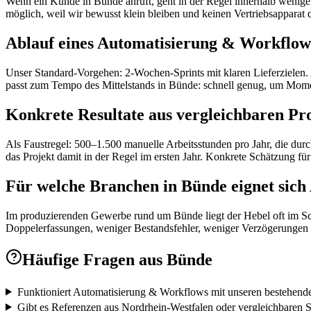
Wenn ein Kunde in Bünde anruft, geht in der Regel innerhalb weniger 
möglich, weil wir bewusst klein bleiben und keinen Vertriebsapparat 
Ablauf eines Automatisierung & Workflow
Unser Standard-Vorgehen: 2-Wochen-Sprints mit klaren Lieferzielen. 
passt zum Tempo des Mittelstands in Bünde: schnell genug, um Mome
Konkrete Resultate aus vergleichbaren Pr
Als Faustregel: 500–1.500 manuelle Arbeitsstunden pro Jahr, die dur
das Projekt damit in der Regel im ersten Jahr. Konkrete Schätzung fü
Für welche Branchen in Bünde eignet sic
Im produzierenden Gewerbe rund um Bünde liegt der Hebel oft im Sc
Doppelerfassungen, weniger Bestandsfehler, weniger Verzögerungen i
Häufige Fragen aus
Bünde
Funktioniert Automatisierung & Workflows mit unseren bestehend
Gibt es Referenzen aus Nordrhein-Westfalen oder vergleichbaren 