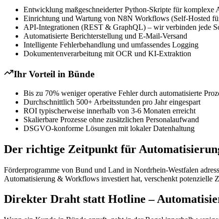
Entwicklung maßgeschneiderter Python-Skripte für komplexe 
Einrichtung und Wartung von N8N Workflows (Self-Hosted für
API-Integrationen (REST & GraphQL) – wir verbinden jede S
Automatisierte Berichterstellung und E-Mail-Versand
Intelligente Fehlerbehandlung und umfassendes Logging
Dokumentenverarbeitung mit OCR und KI-Extraktion
Ihr Vorteil in
Bünde
Bis zu 70% weniger operative Fehler durch automatisierte Proz
Durchschnittlich 500+ Arbeitsstunden pro Jahr eingespart
ROI typischerweise innerhalb von 3-6 Monaten erreicht
Skalierbare Prozesse ohne zusätzlichen Personalaufwand
DSGVO-konforme Lösungen mit lokaler Datenhaltung
Der richtige Zeitpunkt für Automatisieru
Förderprogramme von Bund und Land in Nordrhein-Westfalen adressiere
Automatisierung & Workflows investiert hat, verschenkt potenzielle 
Direkter Draht statt Hotline – Automatis