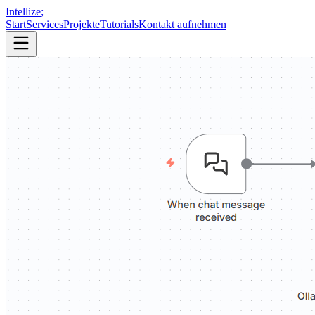
Intellize
;
Start
Services
Projekte
Tutorials
Kontakt aufnehmen