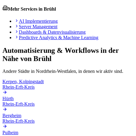
Mehr Services in
Brühl
AI Implementierung
Server Management
Dashboards & Datenvisualisierung
Predictive Analytics & Machine Learning
Automatisierung & Workflows
in der
Nähe von
Brühl
Andere Städte in
Nordrhein-Westfalen
, in denen wir aktiv sind.
Kerpen, Kolpingstadt
Rhein-Erft-Kreis
Hürth
Rhein-Erft-Kreis
Bergheim
Rhein-Erft-Kreis
Pulheim