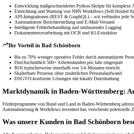
Entwicklung maßgeschneiderter Python-Skripte für komplexe 
Einrichtung und Wartung von N8N Workflows (Self-Hosted für
API-Integrationen (REST & GraphQL) – wir verbinden jede S
Automatisierte Berichterstellung und E-Mail-Versand
Intelligente Fehlerbehandlung und umfassendes Logging
Dokumentenverarbeitung mit OCR und KI-Extraktion
Ihr Vorteil in
Bad Schönborn
Bis zu 70% weniger operative Fehler durch automatisierte Proz
Durchschnittlich 500+ Arbeitsstunden pro Jahr eingespart
ROI typischerweise innerhalb von 3-6 Monaten erreicht
Skalierbare Prozesse ohne zusätzlichen Personalaufwand
DSGVO-konforme Lösungen mit lokaler Datenhaltung
Marktdynamik in Baden-Württemberg: Au
Förderprogramme von Bund und Land in Baden-Württemberg adressieren
Automatisierung & Workflows investiert hat, verschenkt potenzielle 
Was unsere Kunden in Bad Schönborn bes