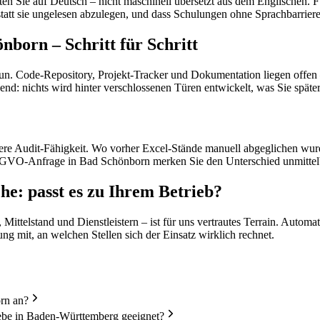
 Sie auf Deutsch – nicht maschinell übersetzt aus dem Englischen. Fü
statt sie ungelesen abzulegen, und dass Schulungen ohne Sprachbarriere
born – Schritt für Schritt
tun. Code-Repository, Projekt-Tracker und Dokumentation liegen offen 
end: nichts wird hinter verschlossenen Türen entwickelt, was Sie spät
sere Audit-Fähigkeit. Wo vorher Excel-Stände manuell abgeglichen wur
 DSGVO-Anfrage in Bad Schönborn merken Sie den Unterschied unmittel
e: passt es zu Ihrem Betrieb?
telstand und Dienstleistern – ist für uns vertrautes Terrain. Automa
ng mit, an welchen Stellen sich der Einsatz wirklich rechnet.
orn an?
be in Baden-Württemberg geeignet?