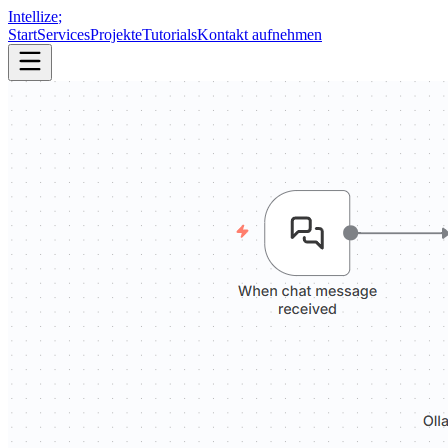
Intellize
;
Start
Services
Projekte
Tutorials
Kontakt aufnehmen