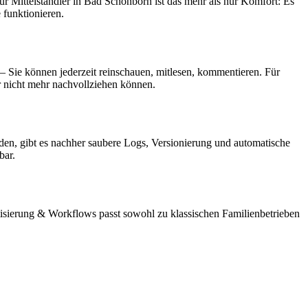
r Mittelständler in Bad Schönborn ist das mehr als nur Komfort: Es
 funktionieren.
– Sie können jederzeit reinschauen, mitlesen, kommentieren. Für
er nicht mehr nachvollziehen können.
den, gibt es nachher saubere Logs, Versionierung und automatische
bar.
tisierung & Workflows passt sowohl zu klassischen Familienbetrieben