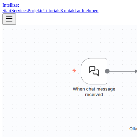
Intellize
;
Start
Services
Projekte
Tutorials
Kontakt aufnehmen