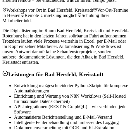
arbeiten remote – Sie entscheiden, was zu Ihrem Tempo passt.
Workshops vor Ort in Bad Hersfeld, Kreisstadt
Vor-Ort-Termine
in Hessen
Remote-Umsetzung möglich
Schulung Ihrer
Mitarbeiter inkl.
Die Digitalisierung im Raum Bad Hersfeld, Kreisstadt und Hersfeld-
Rotenburg hat in den letzten Jahren spürbar an Fahrt aufgenommen.
Trotzdem laufen viele Prozesse weiterhin in Excel, per E-Mail oder
im Kopf einzelner Mitarbeiter. Automatisierung & Workflows ist
unsere Antwort darauf: keine Schaufensterprojekte, sondern
saubere, dokumentierte Lösungen, die den Alltag in Bad Hersfeld,
Kreisstadt entlasten.
Leistungen für
Bad Hersfeld, Kreisstadt
Entwicklung maßgeschneiderter Python-Skripte für komplexe
Automatisierungen
Einrichtung und Wartung von N8N Workflows (Self-Hosted
für maximale Datensicherheit)
API-Integrationen (REST & GraphQL) – wir verbinden jede
Software
Automatisierte Berichterstellung und E-Mail-Versand
Intelligente Fehlerbehandlung und umfassendes Logging
Dokumentenverarbeitung mit OCR und KI-Extraktion