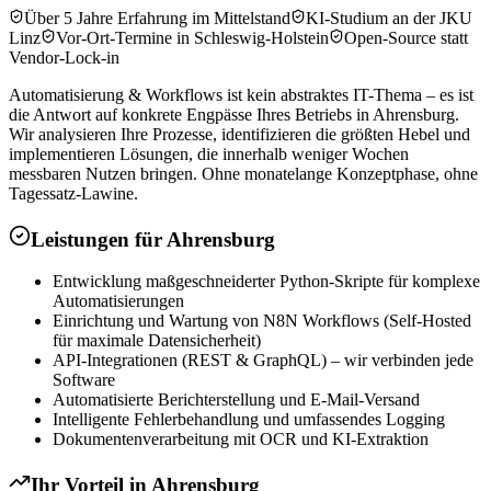
Über 5 Jahre Erfahrung im Mittelstand
KI-Studium an der JKU
Linz
Vor-Ort-Termine in Schleswig-Holstein
Open-Source statt
Vendor-Lock-in
Automatisierung & Workflows ist kein abstraktes IT-Thema – es ist
die Antwort auf konkrete Engpässe Ihres Betriebs in Ahrensburg.
Wir analysieren Ihre Prozesse, identifizieren die größten Hebel und
implementieren Lösungen, die innerhalb weniger Wochen
messbaren Nutzen bringen. Ohne monatelange Konzeptphase, ohne
Tagessatz-Lawine.
Leistungen für
Ahrensburg
Entwicklung maßgeschneiderter Python-Skripte für komplexe
Automatisierungen
Einrichtung und Wartung von N8N Workflows (Self-Hosted
für maximale Datensicherheit)
API-Integrationen (REST & GraphQL) – wir verbinden jede
Software
Automatisierte Berichterstellung und E-Mail-Versand
Intelligente Fehlerbehandlung und umfassendes Logging
Dokumentenverarbeitung mit OCR und KI-Extraktion
Ihr Vorteil in
Ahrensburg