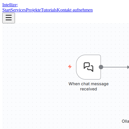
Intellize
;
Start
Services
Projekte
Tutorials
Kontakt aufnehmen